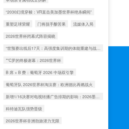
“2030幻境穿梭：VR直击美加墨世界杯绝杀瞬间”
重塑足球荣耀
门将脱手酿苦果
流媒体入局
2026世界杯闭幕式阵容揭晓
“世预赛出线后17天：高强度集训期的体能重建与战术转化”
**C罗的终极谢幕：2026世界杯
B 席 + B 费：葡萄牙 2026 中场双引擎
葡萄牙队 2026世界杯淘汰赛：欧洲德比再燃战火
新增1/16决赛对电视转播广告排期的影响：2026墨美加世界杯前瞻
科特迪瓦队强势晋级
2026世界杯非洲劲旅潜力无限