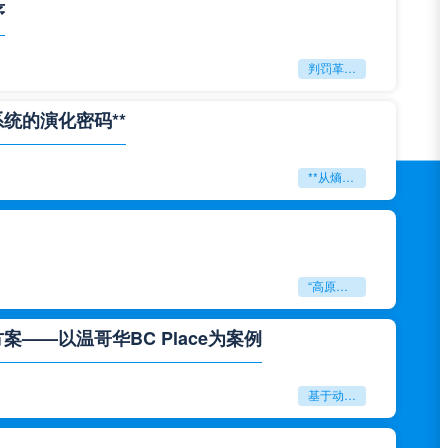
序
判罚革命：VAR如何改写世界杯的规则与秩序
系统的演化密码**
**从熵增到自组织：2026世界杯小组赛战术系统的演化密码**
“高原伏击：2026世预赛非洲主场绞杀战”
——以温哥华BC Place为案例
基于动态穹顶系统的赛前激活期自适应调控方案——以温哥华BC Place为案例