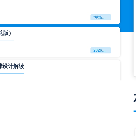
“单场决胜制：世预赛附加赛的公平性反思”
兑版）
2026美加墨世界杯失物寻回全攻略（16城通兑版）
球设计解读
四色合一
一击定乾坤：2026世界杯决赛用球设计解读
与生态裂变”**
**“2026‘脑机赛场’：北美世界杯的神经架构与生态裂变”**
门到门”极速转运，单场票专属动线全拆解