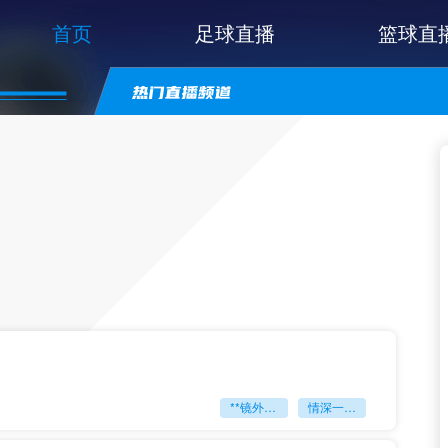
首页
足球直播
篮球直
**镜外留影
情深一瞬**