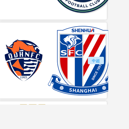
vs
青岛海牛
中超
上海