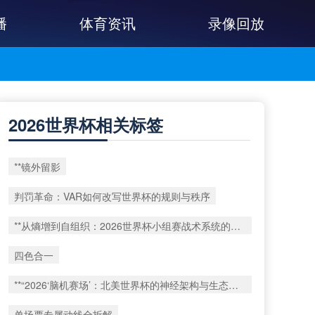
播
体育资讯
录像回放
2026世界杯相关标签
**镜外留影
判罚革命：VAR如何改写世界杯的规则与秩序
**从熵增到自组织：2026世界杯小组赛战术系统的演化密码**
四色合一
**“2026‘脑机赛场’：北美世界杯的神经架构与生态裂变”**
单场票专属动线全拆解