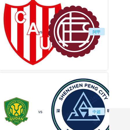
vs
圣塔菲联
阿甲
拉努斯
北京国安
vs
中超
深圳