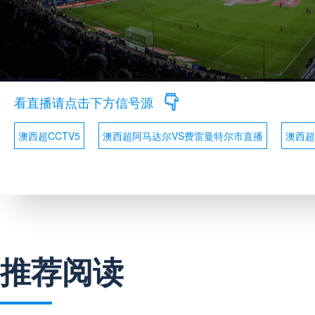
看直播请点击下方信号源
澳西超CCTV5
澳西超阿马达尔VS费雷曼特尔市直播
澳西超
推荐阅读