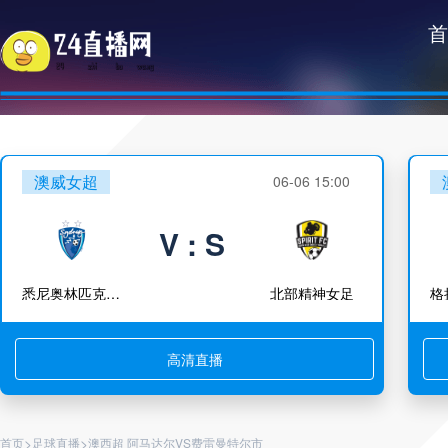
首
澳威女超
06-06 15:00
V : S
悉尼奥林匹克女足
北部精神女足
高清直播
>
>
首页
足球直播
澳西超 阿马达尔VS费雷曼特尔市