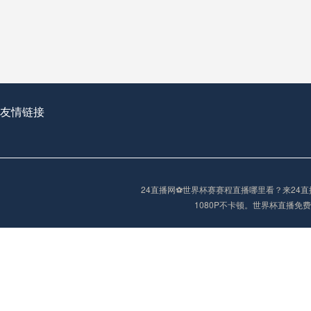
从穹顶之下到巅峰之上：
走过了全球数百座体育
从伦敦的温布利到北京
基于动态穹顶系统的赛前激活期自适应调控方案——以温哥华BC Place为案例
友情链接
“单场决胜制：世
单场决胜制：世预赛附
24直播网⚽️世界杯赛赛程直播哪里看？来2
三十年的老观察者，我
1080P不卡顿。世界杯直播
多令人扼腕叹息的遗憾
“单场决胜制：世预赛附加赛的公平性反思”
2026美加墨世