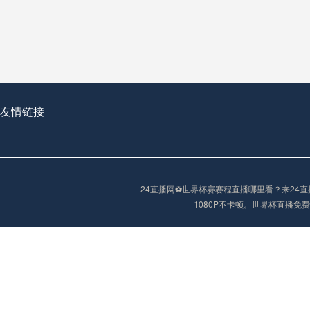
从穹顶之下到巅峰之上：
走过了全球数百座体育
从伦敦的温布利到北京
基于动态穹顶系统的赛前激活期自适应调控方案——以温哥华BC Place为案例
友情链接
“单场决胜制：世
单场决胜制：世预赛附
24直播网⚽️世界杯赛赛程直播哪里看？来2
三十年的老观察者，我
1080P不卡顿。世界杯直播
多令人扼腕叹息的遗憾
“单场决胜制：世预赛附加赛的公平性反思”
2026美加墨世