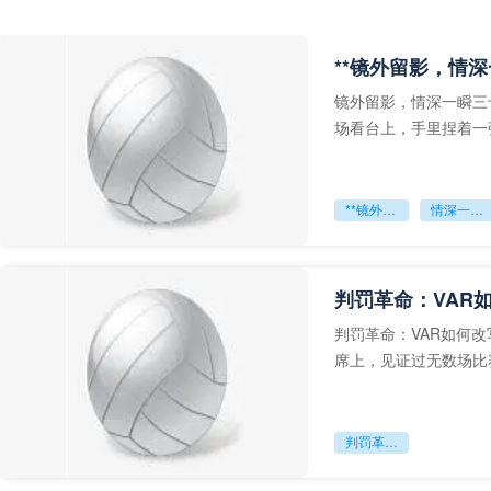
**镜外留影，情深
镜外留影，情深一瞬三
场看台上，手里捏着一
年轻运动员的背影，他
**镜外留影
情深一瞬**
判罚革命：VAR
判罚革命：VAR如何
席上，见证过无数场比
VAR第一次真正登上世
判罚革命：VAR如何改写世界杯的规则与秩序