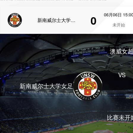
06月06日 15:0
0
新南威尔士大学女足
未开始
澳威女
VS
新南威尔士大学女足
比赛未开