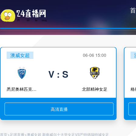
首
澳威女超
06-06 15:00
V : S
悉尼奥林匹克女足
北部精神女足
高清直播
>
>
首页
足球直播
澳威女超 新南威尔士大学女足VS芒特德瑞特城女足